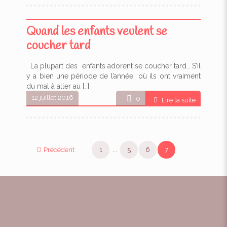
Quand les enfants veulent se
coucher tard
La plupart des enfants adorent se coucher tard… S’il
y a bien une période de l’année où ils ont vraiment
du mal à aller au
[…]
12 juillet 2016
0
Lire la suite
Précédent
1
...
5
6
7