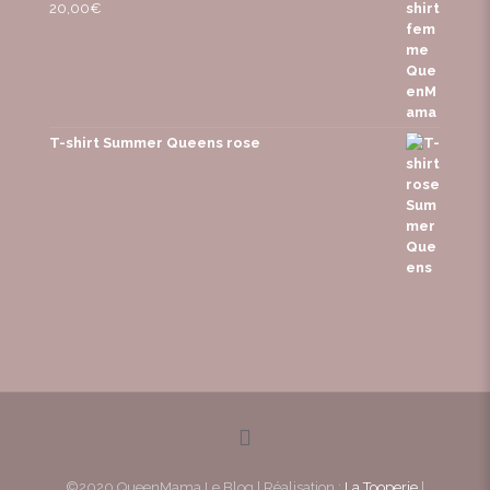
20,00
€
T-shirt Summer Queens rose
©2020 QueenMama Le Blog | Réalisation :
La Tooperie
|