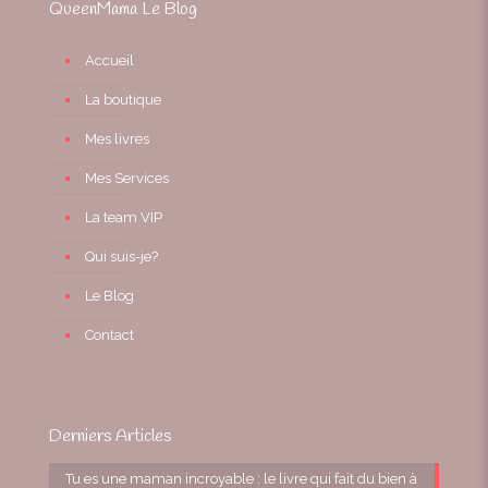
QueenMama Le Blog
Accueil
La boutique
Mes livres
Mes Services
La team VIP
Qui suis-je?
Le Blog
Contact
Derniers Articles
Tu es une maman incroyable : le livre qui fait du bien à