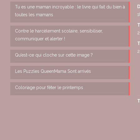
D
Tu es une maman incroyable : le livre qui fait du bien à
1
toutes les mamans
T
Contre le harcèlement scolaire, sensibiliser,
2
communiquer et alerter !
T
2
Qu’est-ce qui cloche sur cette image ?
Les Puzzles QueenMama Sont arrivés
Coloriage pour fêter le printemps
T