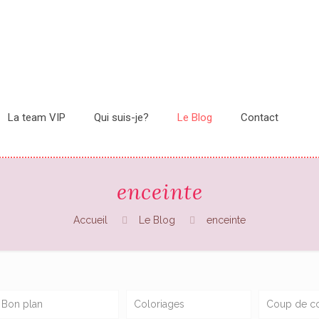
La team VIP
Qui suis-je?
Le Blog
Contact
enceinte
Accueil
Le Blog
enceinte
Bon plan
Coloriages
Coup de c