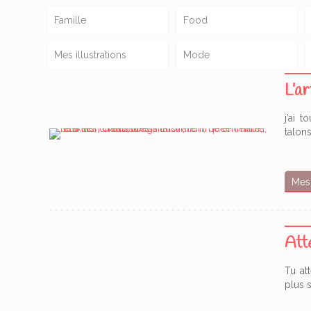
Famille
Food
Mes illustrations
Mode
L’a
j’ai 
talon
Mes 
Att
Tu at
plus s