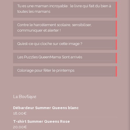
Tu es une maman incroyable : le livre qui fait du bien à
toutes les mamans
Contre le harcèlement scolaire, sensibiliser,
communiquer et alerter !
Qu’est-ce qui cloche sur cette image ?
Les Puzzles QueenMama Sont arrivés
Coloriage pour fêter le printemps
La Boutique
Débardeur Summer Queens blanc
18,00
€
T-shirt Summer Queens Rose
20,00
€