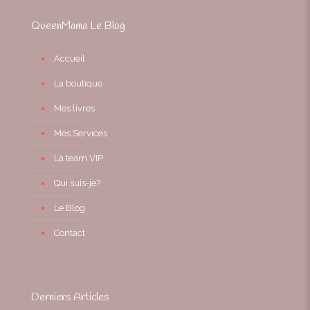
QueenMama Le Blog
Accueil
La boutique
Mes livres
Mes Services
La team VIP
Qui suis-je?
Le Blog
Contact
Derniers Articles