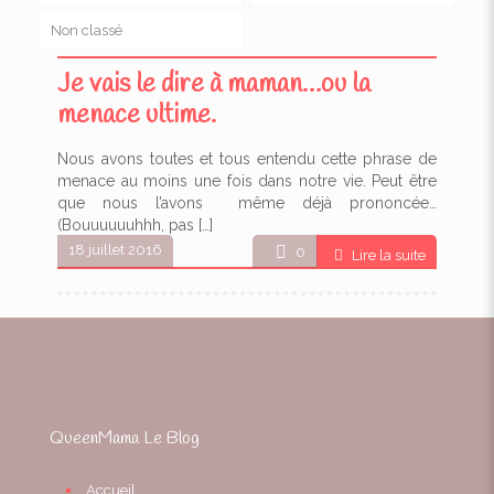
Non classé
Je vais le dire à maman…ou la
menace ultime.
Nous avons toutes et tous entendu cette phrase de
menace au moins une fois dans notre vie. Peut être
que nous l’avons même déjà prononcée…
(Bouuuuuuhhh, pas
[…]
18 juillet 2016
0
Lire la suite
QueenMama Le Blog
Accueil