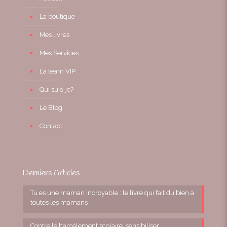
La boutique
Mes livres
Mes Services
La team VIP
Qui suis-je?
Le Blog
Contact
Derniers Articles
Tu es une maman incroyable : le livre qui fait du bien à
toutes les mamans
Contre le harcèlement scolaire, sensibiliser,