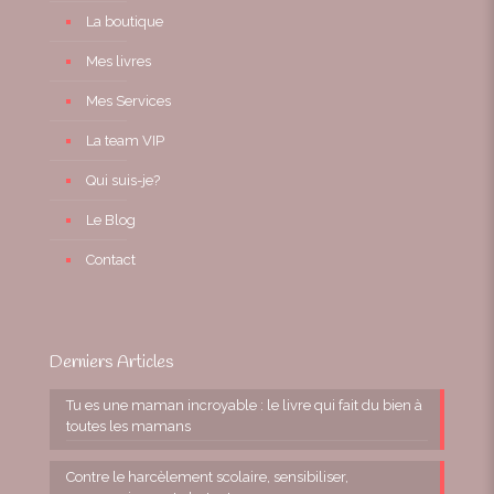
La boutique
Mes livres
Mes Services
La team VIP
Qui suis-je?
Le Blog
Contact
Derniers Articles
Tu es une maman incroyable : le livre qui fait du bien à
toutes les mamans
Contre le harcèlement scolaire, sensibiliser,