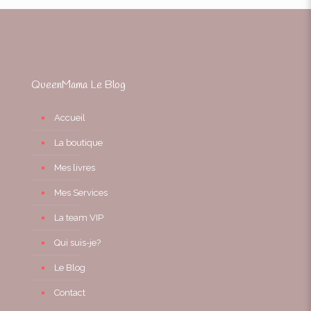
QueenMama Le Blog
Accueil
La boutique
Mes livres
Mes Services
La team VIP
Qui suis-je?
Le Blog
Contact