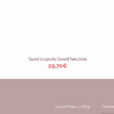
Sweat à capuche QueenMama Wax
29,70
€
QueenMama Le Blog
Dernier