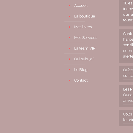
Tu e
Accueil
incroy
qui fa
La boutique
tout
Mes livres
Contr
Mes Services
harcè
sensib
La team VIP
comm
alerte
Qui suis-je?
Le Blog
Qu’es
sur c
Contact
Les P
Quee
arriv
Color
le pr