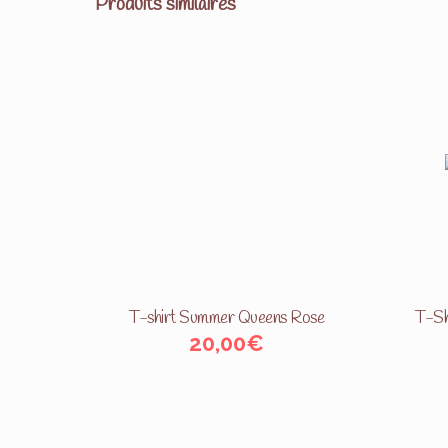
Produits similaires
T-shirt Summer Queens Rose
T-Sh
20,00
€