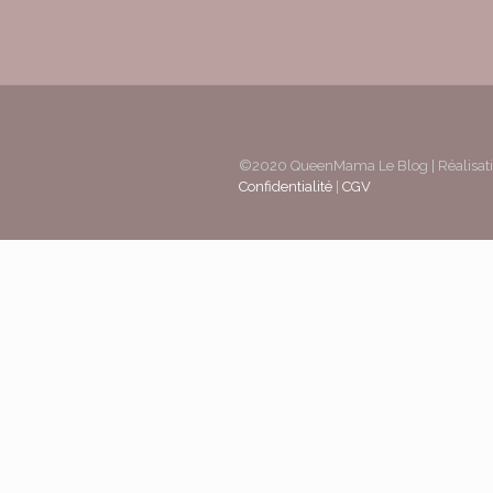
©2020 QueenMama Le Blog | Réalisati
Confidentialité
|
CGV