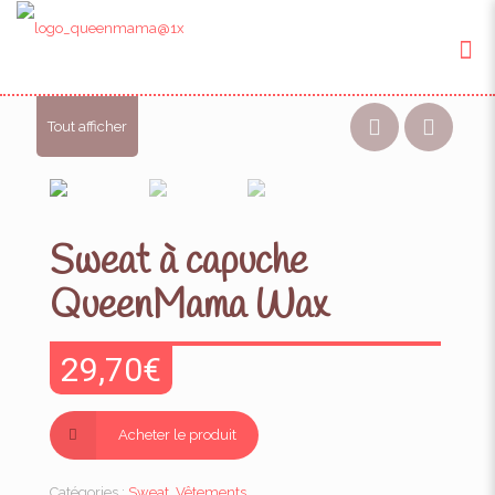
Tout afficher
Sweat à capuche
QueenMama Wax
29,70
€
Acheter le produit
Catégories :
Sweat
,
Vêtements