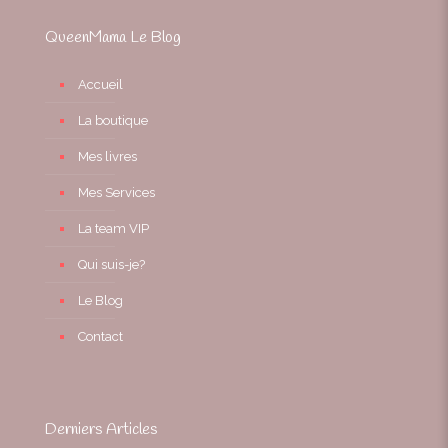
QueenMama Le Blog
Accueil
La boutique
Mes livres
Mes Services
La team VIP
Qui suis-je?
Le Blog
Contact
Derniers Articles