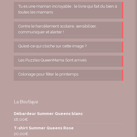
Tu es une maman incroyable : le livre qui fait du bien à
toutes les mamans
Contre le harcèlement scolaire, sensibiliser,
communiquer et alerter !
Qu’est-ce qui cloche sur cette image ?
Les Puzzles QueenMama Sont arrivés
Coloriage pour fêter le printemps
La Boutique
Débardeur Summer Queens blanc
18,00
€
T-shirt Summer Queens Rose
20,00
€