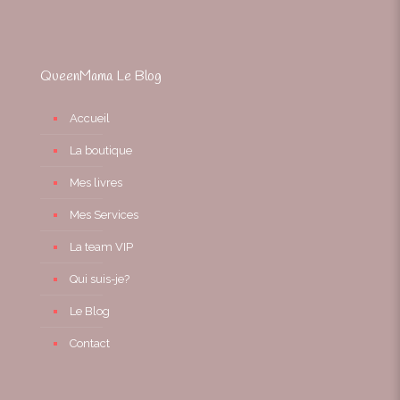
QueenMama Le Blog
Accueil
La boutique
Mes livres
Mes Services
La team VIP
Qui suis-je?
Le Blog
Contact