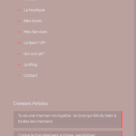
La boutique
Mes livres
Mes Services
La team VIP
Qui suis-je?
Le Blog
Contact
Derniers Articles
Tu es une maman incroyable : le livre qui fait du bien à
toutes les mamans
Contre le harcèlement scolaire, sensibiliser,