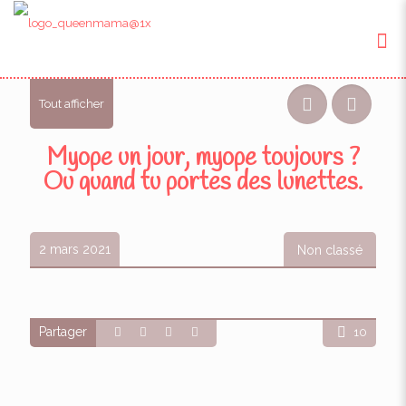
Tout afficher
Myope un jour, myope toujours ?
Ou quand tu portes des lunettes.
2 mars 2021
Non classé
Partager
10