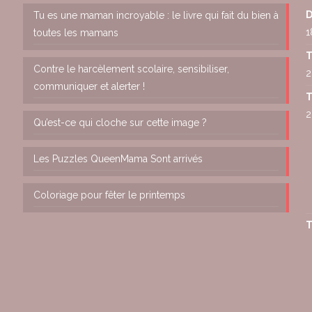
D
Tu es une maman incroyable : le livre qui fait du bien à
1
toutes les mamans
T
Contre le harcèlement scolaire, sensibiliser,
2
communiquer et alerter !
T
2
Qu’est-ce qui cloche sur cette image ?
Les Puzzles QueenMama Sont arrivés
Coloriage pour fêter le printemps
T