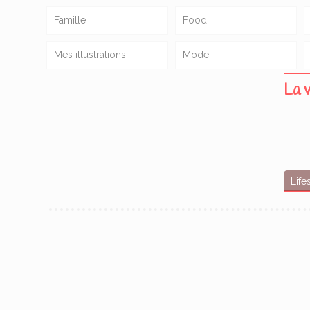
Famille
Food
Mes illustrations
Mode
La v
Life