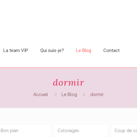
La team VIP
Qui suis-je?
Le Blog
Contact
dormir
Accueil
Le Blog
dormir
Bon plan
Coloriages
Coup de c