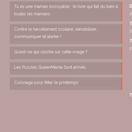
D
Tu es une maman incroyable : le livre qui fait du bien à
1
toutes les mamans
T
Contre le harcèlement scolaire, sensibiliser,
2
communiquer et alerter !
T
2
Qu’est-ce qui cloche sur cette image ?
Les Puzzles QueenMama Sont arrivés
Coloriage pour fêter le printemps
T