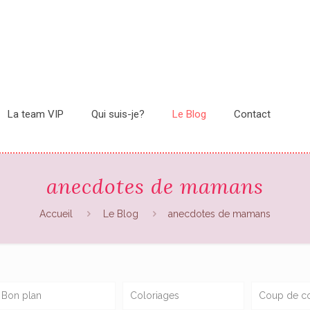
La team VIP
Qui suis-je?
Le Blog
Contact
anecdotes de mamans
Accueil
Le Blog
anecdotes de mamans
Bon plan
Coloriages
Coup de c