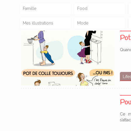
Famille
Food
Mes illustrations
Mode
Pot
Quand
Life
Pou
Ce m
s’att