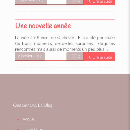
0
Lire la suite
Une nouvelle année
L’année 2016 vient de s’achever ! Elle a été ponctuée
de bons moments, de belles surprises, de jolies
rencontres mais aussi de moments un peu plus
[…]
2 janvier 2017
0
Lire la suite
QueenMama Le Blog
Accueil
La boutique