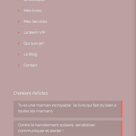
Mes livres
Mes Services
La team VIP
Qui suis-je?
Le Blog
Contact
Derniers Articles
Tu es une maman incroyable : le livre qui fait du bien à
toutes les mamans
Contre le harcèlement scolaire, sensibiliser,
communiquer et alerter !