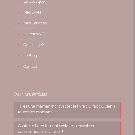
La boutique
Mes livres
Mes Services
La team VIP
Qui suis-je?
Le Blog
Contact
Derniers Articles
Tu es une maman incroyable : le livre qui fait du bien à
toutes les mamans
Contre le harcèlement scolaire, sensibiliser,
communiquer et alerter !