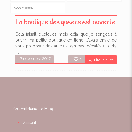
Non classé
La boutique des queens est ouverte
Cela faisait quelques mois déjà que je songeais à
ouvrir ma petite boutique en ligne. J’avais envie de
vous proposer des articles sympas, décalés et girly
[…]
17 novembre 2017
1
Lire la suite
QueenMama Le Blog
Accueil