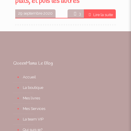
plats, et puis les autres
29 septembre 2020
3
Lire la suite
QueenMama Le Blog
Accueil
La boutique
Mes livres
Mes Services
La team VIP
Qui suis-je?