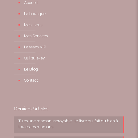
Accueil
La boutique
Mes livres
Mes Services
La team VIP
Qui suis-je?
Le Blog
Contact
Derniers Articles
Tu es une maman incroyable : le livre qui fait du bien à
toutes les mamans