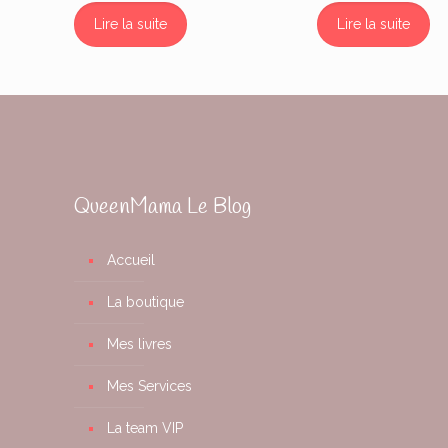
Lire la suite
Lire la suite
QueenMama Le Blog
Accueil
La boutique
Mes livres
Mes Services
La team VIP