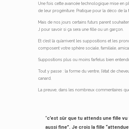
Une fois cette avancée technologique mise en plac
de leur progéniture. Pratique pour la déco de l
Mais de nos jours certains futurs parent souhaite
J pour savoir si ça sera une fille ou un garçon.
Et c’est là qu’arrivent les suppositions et les pr
composent votre sphère sociale, familiale, amic
Suppositions plus ou moins farfelus bien enten
Tout y passe : la forme du ventre, l’état de cheve
canard.
La preuve, dans les nombreux commentaires que j
“
c’est sûr que tu attends une fille v
aussi fine”. Je crois la fille “attend