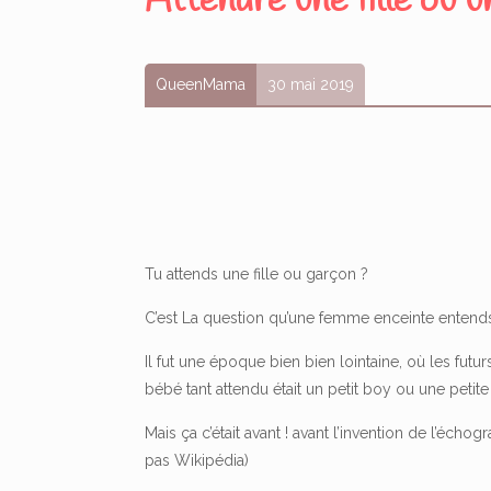
Attendre une fille ou u
QueenMama
30 mai 2019
Tu attends une fille ou garçon ?
C’est La question qu’une femme enceinte entends l
Il fut une époque bien bien lointaine, où les futu
bébé tant attendu était un petit boy ou une petite 
Mais ça c’était avant ! avant l’invention de l’éch
pas Wikipédia)