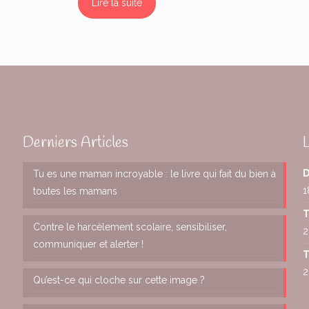
Lire la suite
Derniers Articles
D
Tu es une maman incroyable : le livre qui fait du bien à
1
toutes les mamans
T
Contre le harcèlement scolaire, sensibiliser,
2
communiquer et alerter !
T
2
Qu’est-ce qui cloche sur cette image ?