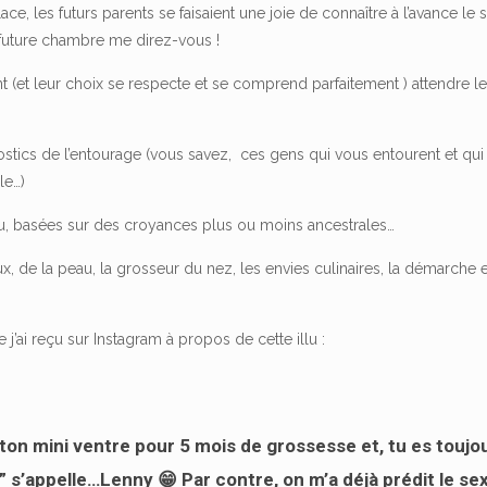
e, les futurs parents se faisaient une joie de connaître à l’avance le 
a future chambre me direz-vous !
nt (et leur choix se respecte et se comprend parfaitement ) attendre le
onostics de l’entourage (vous savez, ces gens qui vous entourent et qui
ale…)
du, basées sur des croyances plus ou moins ancestrales…
ux, de la peau, la grosseur du nez, les envies culinaires, la démarche 
’ai reçu sur Instagram à propos de cette illu :
u ton mini ventre pour 5 mois de grossesse et, tu es toujo
ue” s’appelle…Lenny 😁 Par contre, on m’a déjà prédit le se