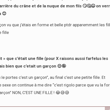
rrière du crâne et de la nuque de mon fils 🙄🤔😆 on ver
a 😊
çon vu que j’étais en forme et belle ptdr apparemment les fil
fille
t » que c’était une fille (pour X raisons aussi farfelus les
ais bien que c’etait un garçon 😌🤪
portes c’est un garçon”, au final c’est une petite fille. Et
sexe on continue à me dire “c’est rigolo parce que vu la fo
garçon” NON, C’EST UNE FILLE ! 😂😅😅