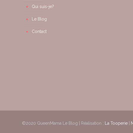
Qui suis-je?
Le Blog
Contact
©2020 QueenMama Le Blog | Réalisation :
La Tooperie
|