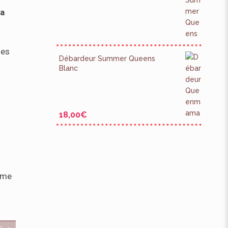
ra
les
Débardeur Summer Queens
Blanc
18,00
€
rme