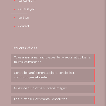
La team VIP
Qui suis-je?
Le Blog
Contact
Derniers Articles
Tu es une maman incroyable : le livre qui fait du bien à
toutes les mamans
Contre le harcèlement scolaire, sensibiliser,
communiquer et alerter !
Qu’est-ce qui cloche sur cette image ?
Les Puzzles QueenMama Sont arrivés