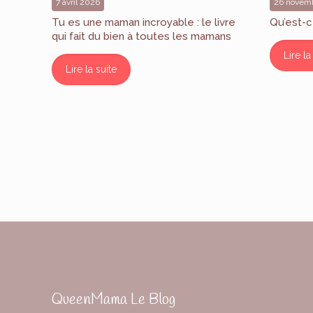
7 avril 2026
26 novem
Tu es une maman incroyable : le livre
Qu’est-c
qui fait du bien à toutes les mamans
Lire la
Lire la suite
QueenMama Le Blog