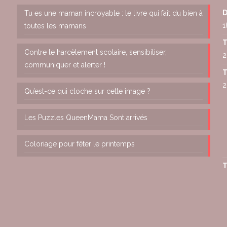
D
Tu es une maman incroyable : le livre qui fait du bien à
1
toutes les mamans
T
Contre le harcèlement scolaire, sensibiliser,
2
communiquer et alerter !
T
2
Qu’est-ce qui cloche sur cette image ?
Les Puzzles QueenMama Sont arrivés
Coloriage pour fêter le printemps
T