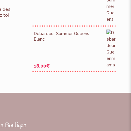
e des
z toi
Débardeur Summer Queens
Blanc
18,00
€
La Boutique