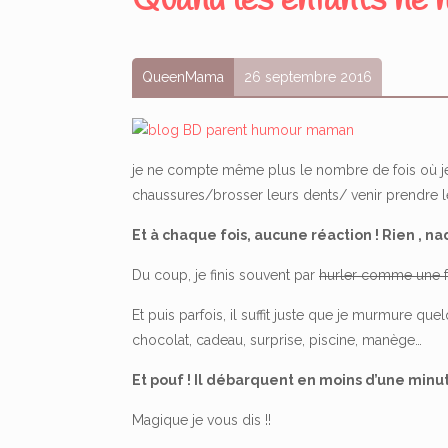
Quand les enfants ne 
QueenMama
26 septembre 2016
je ne compte même plus le nombre de fois où je
chaussures/brosser leurs dents/ venir prendre leu
Et à chaque fois, aucune réaction ! Rien , na
Du coup, je finis souvent par
hurler comme une 
Et puis parfois, il suffit juste que je murmure q
chocolat, cadeau, surprise, piscine, manège…
Et pouf ! Il débarquent en moins d’une minut
Magique je vous dis !!