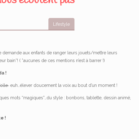
nous écoutent pas
Lifestyle
 demande aux enfants de ranger leurs jouets/mettre leurs
r bain*! ( *aucunes de ces mentions n’est à barrer !)
da !
folle
euh…élever doucement la voix au bout d’un moment !
uelques mots “magiques”…du style : bonbons, tablette, dessin animé,
e !