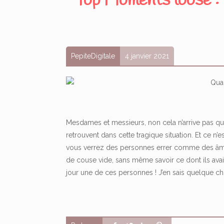
Top Moments loose : l
PepiteDigitale
4 janvier 2021
Mesdames et messieurs, non cela n’arrive pas qu’a
retrouvent dans cette tragique situation. Et ce n’
vous verrez des personnes errer comme des âme
de couse vide, sans même savoir ce dont ils avai
jour une de ces personnes ! J’en sais quelque ch