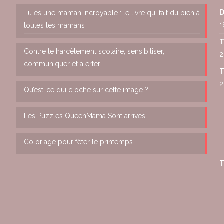
D
Tu es une maman incroyable : le livre qui fait du bien à
1
toutes les mamans
T
Contre le harcèlement scolaire, sensibiliser,
2
communiquer et alerter !
T
2
Qu’est-ce qui cloche sur cette image ?
Les Puzzles QueenMama Sont arrivés
Coloriage pour fêter le printemps
T