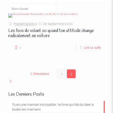
Non classé
PepiteDigitale
à
29 septembre 2020
Les fous du volant ou quand ton attitude change
radicalement en voiture
1
Lire la suite
Précédent
1
2
Les Derniers Posts
Tu es une maman incroyable : le livre qui fait du bien à
toutes les mamans