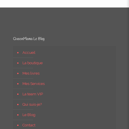
QueenMama Le Blog
Accueil
La boutique
Mes livres
Mes Services
La team VIP
Qui suis-je?
Le Blog
Contact