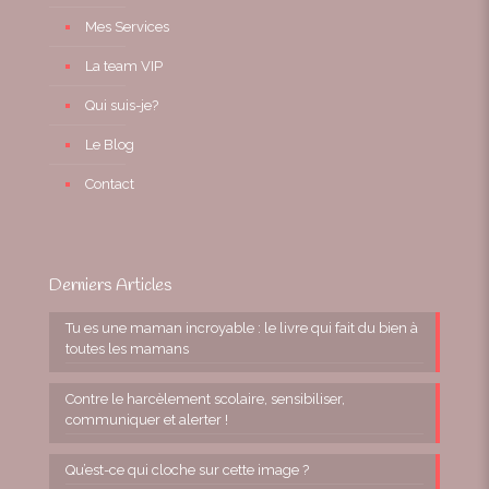
Mes Services
La team VIP
Qui suis-je?
Le Blog
Contact
Derniers Articles
Tu es une maman incroyable : le livre qui fait du bien à
toutes les mamans
Contre le harcèlement scolaire, sensibiliser,
communiquer et alerter !
Qu’est-ce qui cloche sur cette image ?