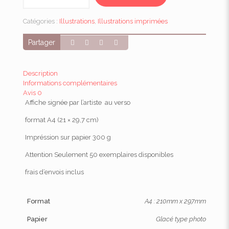
Affiche
A4
Catégories :
Illustrations
,
Illustrations imprimées
Summer
Queens
Partager
Description
Informations complémentaires
Avis
0
Affiche signée par l’artiste au verso
format A4 (21 × 29,7 cm)
Impréssion sur papier 300 g
Attention Seulement 50 exemplaires disponibles
frais d’envois inclus
Format
A4 : 210mm x 297mm
Papier
Glacé type photo