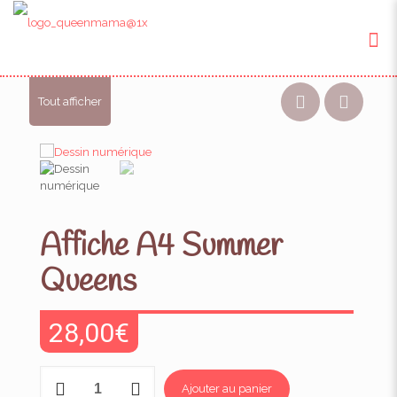
Tout afficher
Affiche A4 Summer
Queens
28,00
€
quantité
Ajouter au panier
de