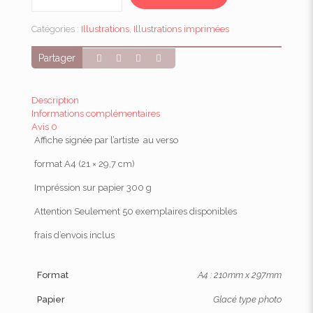
Affiche
A4
Catégories :
Illustrations
,
Illustrations imprimées
Summer
Queens
Partager
Description
Informations complémentaires
Avis
0
Affiche signée par l’artiste au verso
format A4 (21 × 29,7 cm)
Impréssion sur papier 300 g
Attention Seulement 50 exemplaires disponibles
frais d’envois inclus
Format
A4 : 210mm x 297mm
Papier
Glacé type photo