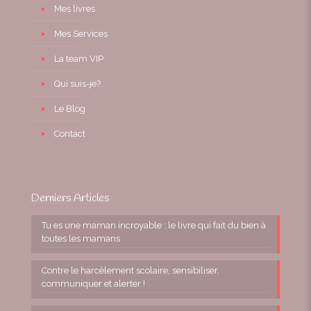
Mes livres
Mes Services
La team VIP
Qui suis-je?
Le Blog
Contact
Derniers Articles
Tu es une maman incroyable : le livre qui fait du bien à
toutes les mamans
Contre le harcèlement scolaire, sensibiliser,
communiquer et alerter !