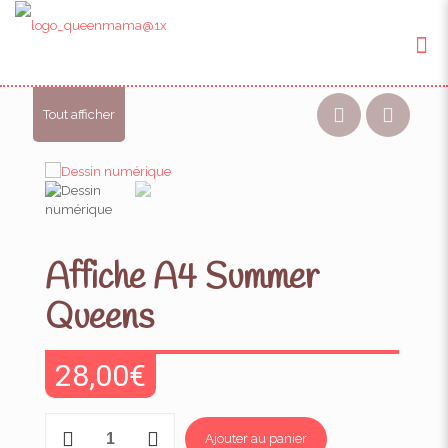
Tout afficher
Affiche A4 Summer
Queens
28,00
€
quantité
Ajouter au panier
de