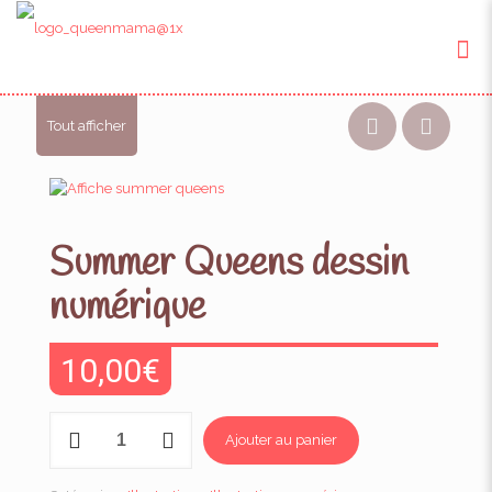
Tout afficher
Summer Queens dessin
numérique
10,00
€
quantité
Ajouter au panier
de
Summer
Queens