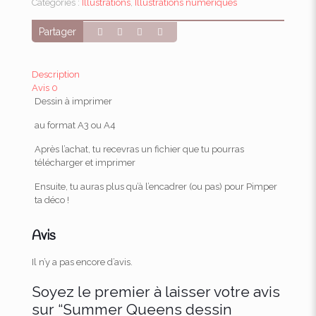
Catégories :
Illustrations
,
Illustrations numériques
dessin
numérique
Partager
Description
Avis
0
Dessin à imprimer
au format A3 ou A4
Après l’achat, tu recevras un fichier que tu pourras
télécharger et imprimer
Ensuite, tu auras plus qu’à l’encadrer (ou pas) pour Pimper
ta déco !
Avis
Il n’y a pas encore d’avis.
Soyez le premier à laisser votre avis
sur “Summer Queens dessin