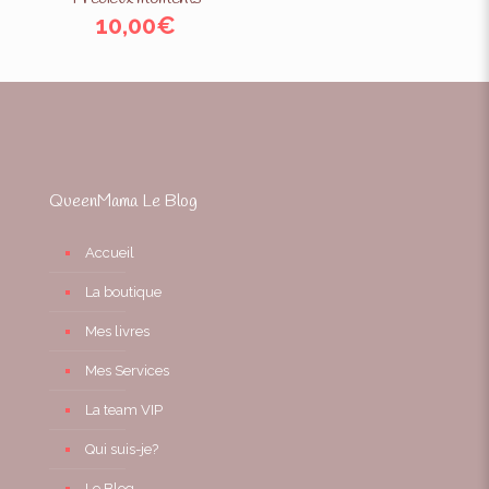
10,00
€
QueenMama Le Blog
Accueil
La boutique
Mes livres
Mes Services
La team VIP
Qui suis-je?
Le Blog