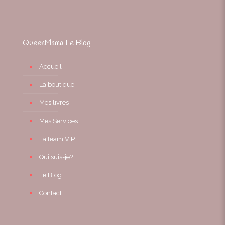
QueenMama Le Blog
Accueil
La boutique
Mes livres
Mes Services
La team VIP
Qui suis-je?
Le Blog
Contact