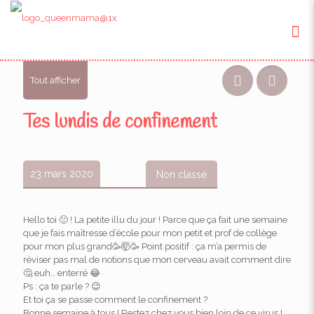
Tout afficher
Tes lundis de confinement
23 mars 2020
Non classé
Hello toi 🙂 ! La petite illu du jour ! Parce que ça fait une semaine
que je fais maîtresse d’école pour mon petit et prof de collège
pour mon plus grand🥳🤯🥳 Point positif : ça m’a permis de
réviser pas mal de notions que mon cerveau avait comment dire
🤔 euh… enterré 😂
Ps : ça te parle ? 😉
Et toi ça se passe comment le confinement ?
Bonne semaine à tous ! Restez chez vous bien loin de ce virus !