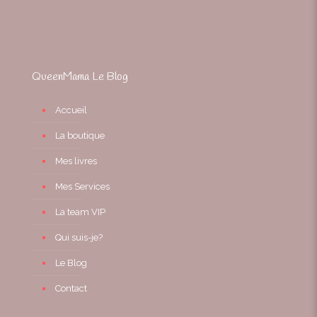
QueenMama Le Blog
Accueil
La boutique
Mes livres
Mes Services
La team VIP
Qui suis-je?
Le Blog
Contact