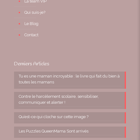
La team VIP
Qui suis-je?
Le Blog
Contact
Derniers Articles
Tu es une maman incroyable : le livre qui fait du bien à
toutes les mamans
Contre le harcèlement scolaire, sensibiliser,
communiquer et alerter !
Qu’est-ce qui cloche sur cette image ?
Les Puzzles QueenMama Sont arrivés