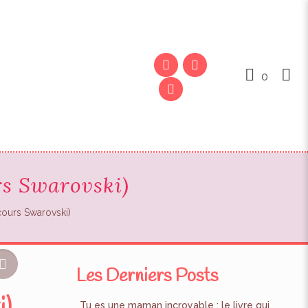
0
urs Swarovski)
cours Swarovski)
Les Derniers Posts
Tu es une maman incroyable : le livre qui