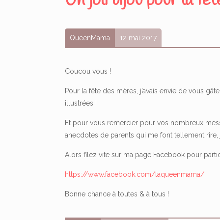
Un joli bijou pour la f
QueenMama
12 mai 2017
Coucou vous !
Pour la fête des mères, j’avais envie de vous gâ
illustrées !
Et pour vous remercier pour vos nombreux mess
anecdotes de parents qui me font tellement rire, 
Alors filez vite sur ma page Facebook pour partic
https://www.facebook.com/laqueenmama/
Bonne chance à toutes & à tous !