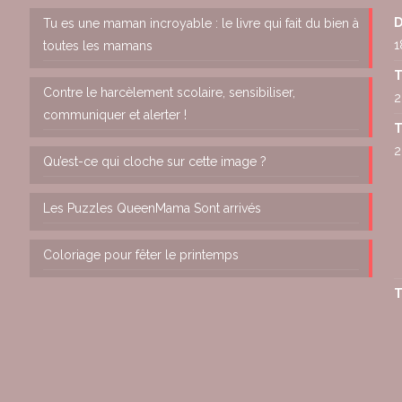
D
Tu es une maman incroyable : le livre qui fait du bien à
1
toutes les mamans
T
Contre le harcèlement scolaire, sensibiliser,
2
communiquer et alerter !
T
2
Qu’est-ce qui cloche sur cette image ?
Les Puzzles QueenMama Sont arrivés
Coloriage pour fêter le printemps
T