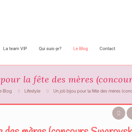
La team VIP
Qui suis-je?
Le Blog
Contact
 pour la fête des mères (conco
e Blog
Lifestyle
Un joli bijou pour la fête des mères (con