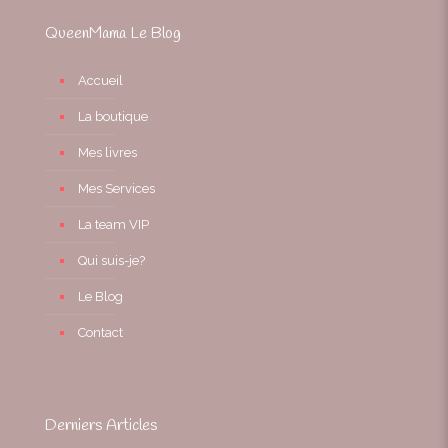
QueenMama Le Blog
Accueil
La boutique
Mes livres
Mes Services
La team VIP
Qui suis-je?
Le Blog
Contact
Derniers Articles