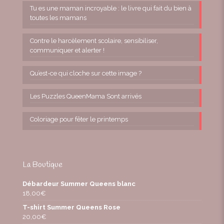
Tu es une maman incroyable : le livre qui fait du bien à
toutes les mamans
Contre le harcèlement scolaire, sensibiliser,
communiquer et alerter !
Qu’est-ce qui cloche sur cette image ?
Les Puzzles QueenMama Sont arrivés
Coloriage pour fêter le printemps
La Boutique
Débardeur Summer Queens blanc
18,00
€
T-shirt Summer Queens Rose
20,00
€