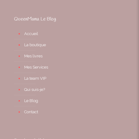
QueenMama Le Blog
Accueil
La boutique
Mes livres
Mes Services
La team VIP
Qui suis-je?
Le Blog
Contact