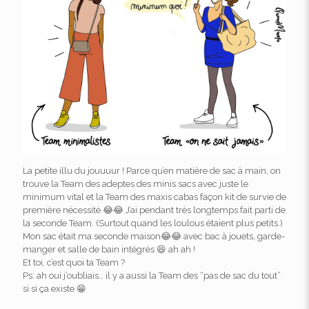
La petite illu du jouuuur ! Parce qu’en matière de sac à main, on
trouve la Team des adeptes des minis sacs avec juste le
minimum vital et la Team des maxis cabas façon kit de survie de
première nécessité 😂😂 J’ai pendant très longtemps fait parti de
la seconde Team. (Surtout quand les loulous étaient plus petits.)
Mon sac était ma seconde maison😂😂 avec bac à jouets, garde-
manger et salle de bain intégrés 😆 ah ah !
Et toi, c’est quoi ta Team ?
Ps: ah oui j’oubliais… il y a aussi la Team des “pas de sac du tout”
si si ça existe 😁