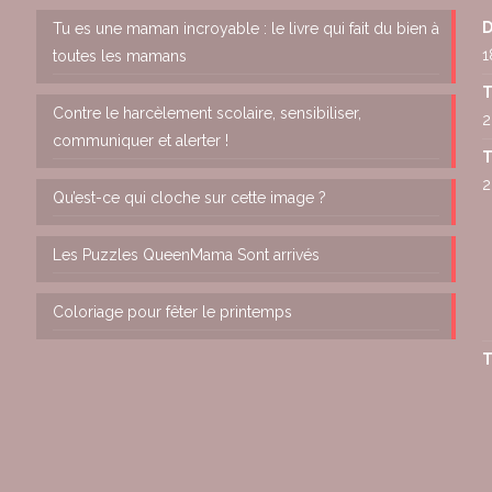
D
Tu es une maman incroyable : le livre qui fait du bien à
1
toutes les mamans
T
Contre le harcèlement scolaire, sensibiliser,
2
communiquer et alerter !
T
2
Qu’est-ce qui cloche sur cette image ?
Les Puzzles QueenMama Sont arrivés
Coloriage pour fêter le printemps
T