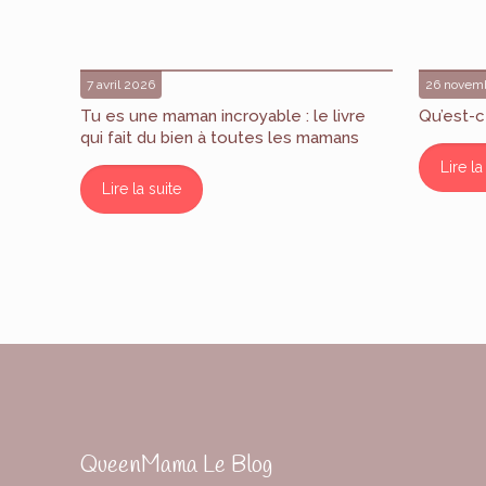
7 avril 2026
26 novem
Tu es une maman incroyable : le livre
Qu’est-c
qui fait du bien à toutes les mamans
Lire la
Lire la suite
QueenMama Le Blog