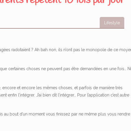
rents répètent 10 fois par jour
Lifestyle
s âgées radotaient ? Ah bah non, ils n’ont pas le monopole de ce moye
 que certaines choses ne peuvent pas être demandées en une fois… N
e, encore et encore les mêmes choses, et parfois de manière très
t enfin l’intégrer. J’ai bien dit l’intégrer… Pour l’application c’est autre
s au bout d’un moment vous finissez par ne même plus vous rendre