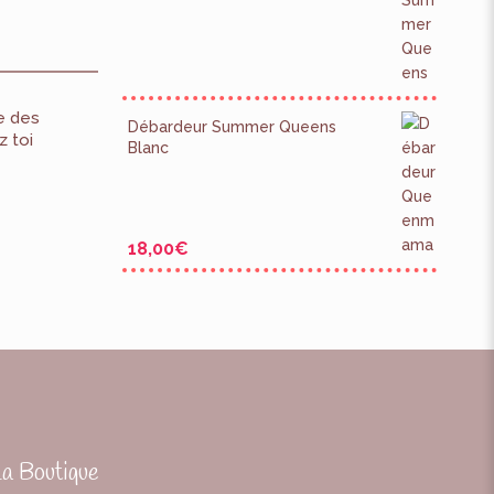
e des
Débardeur Summer Queens
z toi
Blanc
18,00
€
La Boutique