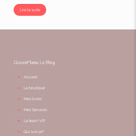
Lire la suite
QueenMama Le Blog
Accueil
La boutique
Mes livres
Mes Services
La team VIP
Qui suis-je?