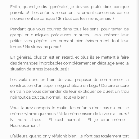
Enfin, quand je dis “générale”, je devrais plutôt dire, panique
parentale! Les enfants se sentent rarement concernés par ce
mouvement de panique ! (En tout cas les miens jamais !)
Pendant que vous courrez dans tous les sens, pour tenter de
grappiller quelques précieuses minutes, eux mènent leur
petites vies pépère en prenant bien évidemment tout leur
temps ! No stress, no panic !
En général, plus on est en retard, et plus ils se mettent à faire
des demandes improbables complètement en décalage avec la
situation de stress (des adultes) !
Les voilà donc en train de vous proposer de commencer la
construction d’un super méga château en Légo ! Ou pire encore
en train de vous demander de leur expliquer ce qu’est un trou
noir tout ça tout ça…Normal ! Tout va bien !
Vous l’aurez compris, le matin, les enfants n’ont pas du tout le
même rythme que nous ! Ni la même vision de la vie d’ailleurs !
Ni notre stress ! Et c’est normal ! Et je dirai même :
Heureusement !
D’ailleurs, quand on y réfléchit bien, ils n’ont pas totalement tort