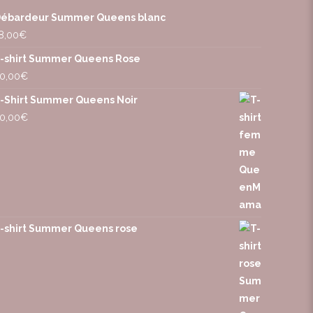
ébardeur Summer Queens blanc
8,00
€
-shirt Summer Queens Rose
0,00
€
-Shirt Summer Queens Noir
0,00
€
-shirt Summer Queens rose