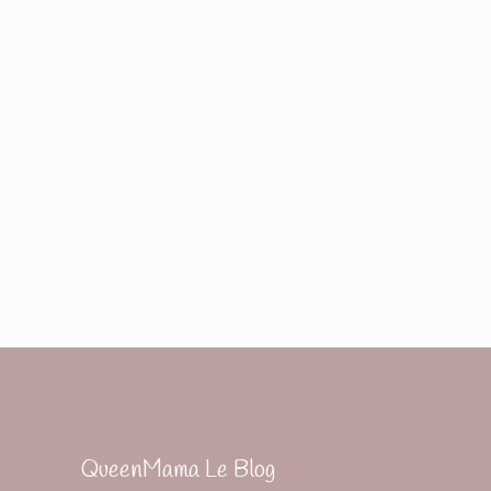
QueenMama Le Blog