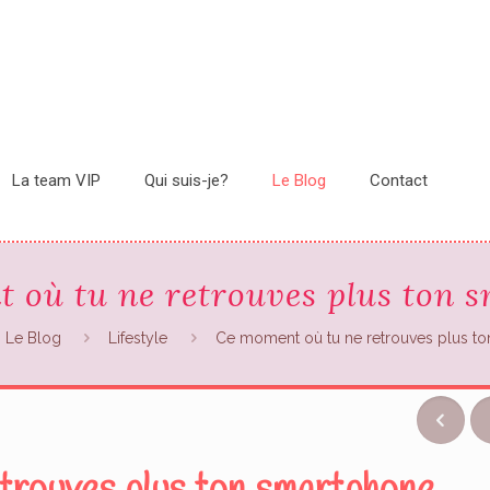
La team VIP
Qui suis-je?
Le Blog
Contact
 où tu ne retrouves plus ton 
Le Blog
Lifestyle
Ce moment où tu ne retrouves plus t