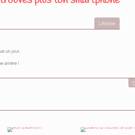
trouves plus ton smartphone
Lifestyle
ue un jour…
 arrière !