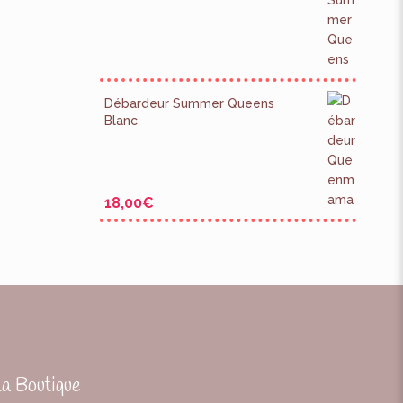
Débardeur Summer Queens
Blanc
18,00
€
La Boutique