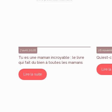
7 avril 2026
26 novem
Tu es une maman incroyable : le livre
Qu’est-c
qui fait du bien à toutes les mamans
Lire la
Lire la suite