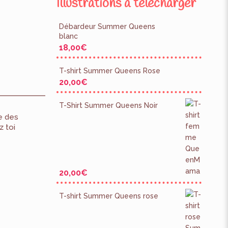
Illustrations à télécharger
Débardeur Summer Queens
blanc
18,00
€
T-shirt Summer Queens Rose
20,00
€
T-Shirt Summer Queens Noir
e des
z toi
20,00
€
T-shirt Summer Queens rose