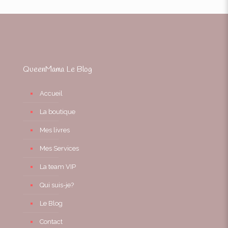
QueenMama Le Blog
Accueil
La boutique
Mes livres
Mes Services
La team VIP
Qui suis-je?
Le Blog
Contact