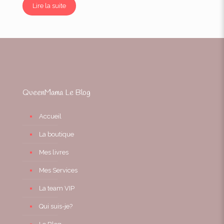
Lire la suite
QueenMama Le Blog
Accueil
La boutique
Mes livres
Mes Services
La team VIP
Qui suis-je?