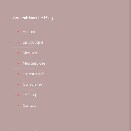
QueenMama Le Blog
Accueil
La boutique
Mes livres
Mes Services
La team VIP
Qui suis-je?
Le Blog
Contact