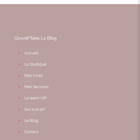
QueenMama Le Blog
Accueil
La boutique
Mes livres
Mes Services
La team VIP
Qui suis-je?
Le Blog
Contact