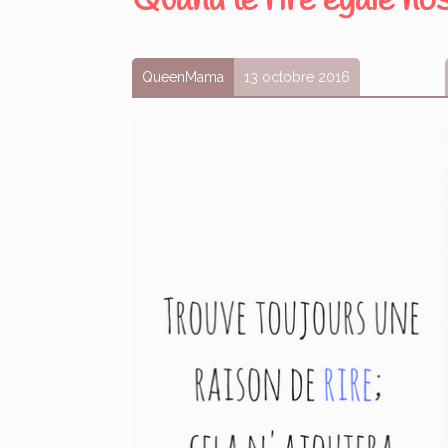
Quand le rire égaie no
QueenMama
13 octobre 2016