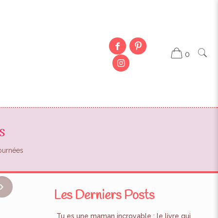
0
s
journées
Les Derniers Posts
Tu es une maman incroyable : le livre qui