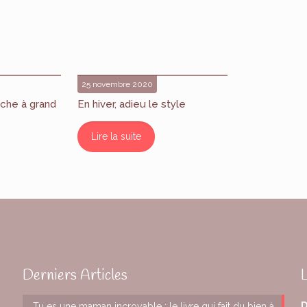
25 novembre 2020
che à grand
En hiver, adieu le style
Lire la suite
Derniers Articles
D
Tu es une maman incroyable : le livre qui fait du bien à