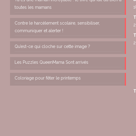
1
toutes les mamans
T
Contre le harcèlement scolaire, sensibiliser,
2
communiquer et alerter !
T
2
Qu’est-ce qui cloche sur cette image ?
Les Puzzles QueenMama Sont arrivés
Coloriage pour fêter le printemps
T