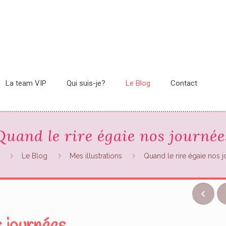
La team VIP
Qui suis-je?
Le Blog
Contact
Quand le rire égaie nos journée
Le Blog
Mes illustrations
Quand le rire égaie nos 