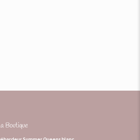
La Boutique
ébardeur Summer Queens blanc