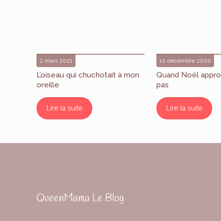
2 mars 2021
10 décembre 2020
L’oiseau qui chuchotait à mon
Quand Noël appro
oreille
pas
Lire la suite
Lire la suite
QueenMama Le Blog