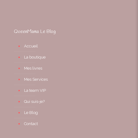
QueenMama Le Blog
Accueil
La boutique
Mes livres
Mes Services
La team VIP
Qui suis-je?
Le Blog
Contact