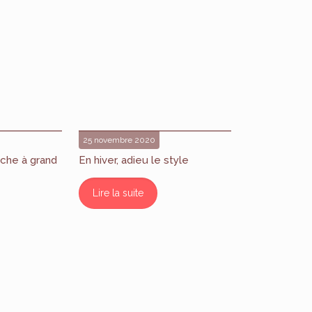
25 novembre 2020
che à grand
En hiver, adieu le style
Lire la suite