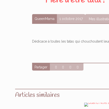
Fière d’être tata !
QueenMama
1 octobre 2017
Mes illustrat
Dédicace à toutes les tatas qui chouchoutent leu
Partager
Articles similaires