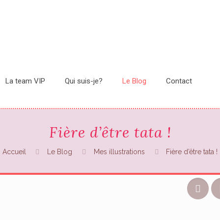
La team VIP
Qui suis-je?
Le Blog
Contact
Fière d’être tata !
Accueil
Le Blog
Mes illustrations
Fière d’être tata !