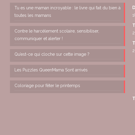
D
Tu es une maman incroyable : le livre qui fait du bien à
1
toutes les mamans
T
Contre le harcèlement scolaire, sensibiliser,
2
communiquer et alerter !
T
2
Qu’est-ce qui cloche sur cette image ?
Les Puzzles QueenMama Sont arrivés
Coloriage pour fêter le printemps
T