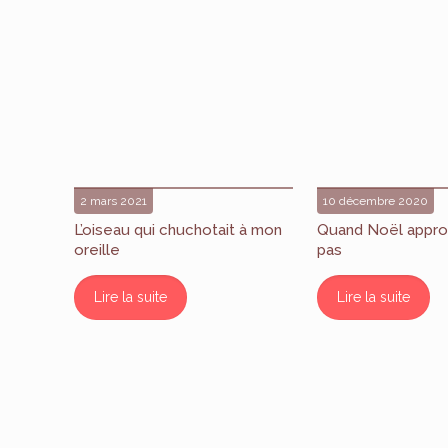
2 mars 2021
10 décembre 2020
L’oiseau qui chuchotait à mon
Quand Noël appro
oreille
pas
Lire la suite
Lire la suite