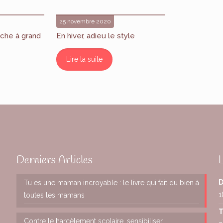
25 novembre 2020
che à grand
En hiver, adieu le style
Lire la suite
Derniers Articles
D
Tu es une maman incroyable : le livre qui fait du bien à
1
toutes les mamans
T
Contre le harcèlement scolaire, sensibiliser,