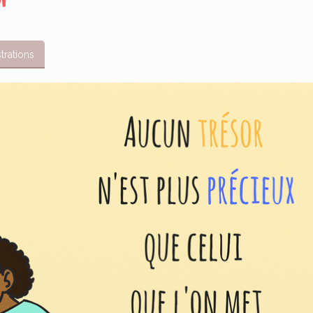
ur
strations