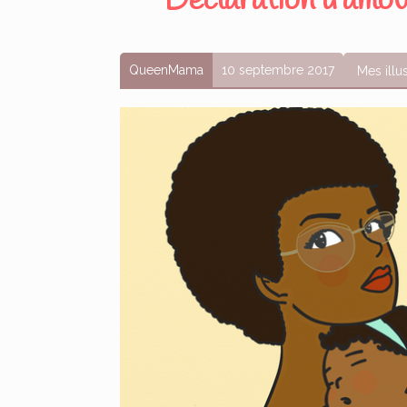
Déclaration d’amo
QueenMama
10 septembre 2017
Mes illu