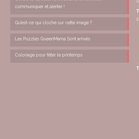
2
communiquer et alerter !
T
2
Qu’est-ce qui cloche sur cette image ?
Les Puzzles QueenMama Sont arrivés
Coloriage pour fêter le printemps
T