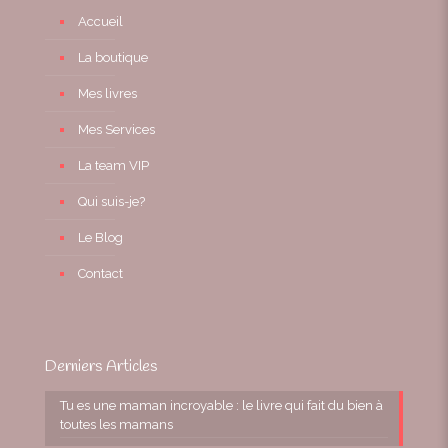
Accueil
La boutique
Mes livres
Mes Services
La team VIP
Qui suis-je?
Le Blog
Contact
Derniers Articles
Tu es une maman incroyable : le livre qui fait du bien à
toutes les mamans