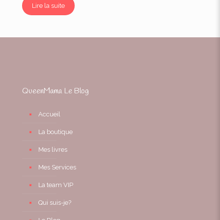
Lire la suite
QueenMama Le Blog
Accueil
La boutique
Mes livres
Mes Services
La team VIP
Qui suis-je?