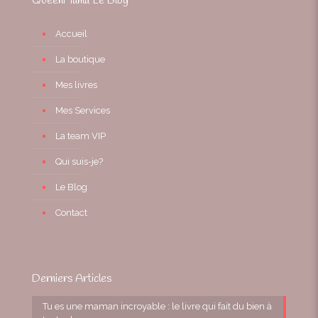
QueenMama Le Blog
Accueil
La boutique
Mes livres
Mes Services
La team VIP
Qui suis-je?
Le Blog
Contact
Derniers Articles
Tu es une maman incroyable : le livre qui fait du bien à