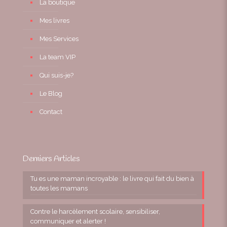
La boutique
Mes livres
Mes Services
La team VIP
Qui suis-je?
Le Blog
Contact
Derniers Articles
Tu es une maman incroyable : le livre qui fait du bien à
toutes les mamans
Contre le harcèlement scolaire, sensibiliser,
communiquer et alerter !