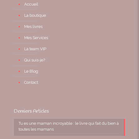
Accueil
La boutique
Mes livres
Mes Services
La team VIP
Qui suis-je?
Le Blog
Contact
Derniers Articles
Tu es une maman incroyable : le livre qui fait du bien à
toutes les mamans