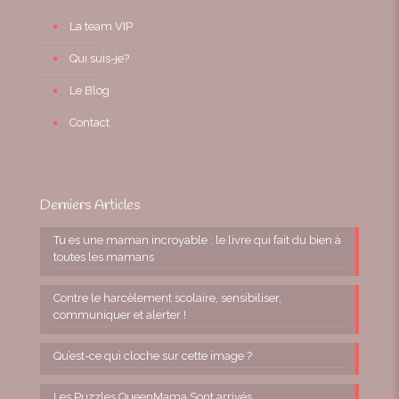
La team VIP
Qui suis-je?
Le Blog
Contact
Derniers Articles
Tu es une maman incroyable : le livre qui fait du bien à
toutes les mamans
Contre le harcèlement scolaire, sensibiliser,
communiquer et alerter !
Qu’est-ce qui cloche sur cette image ?
Les Puzzles QueenMama Sont arrivés